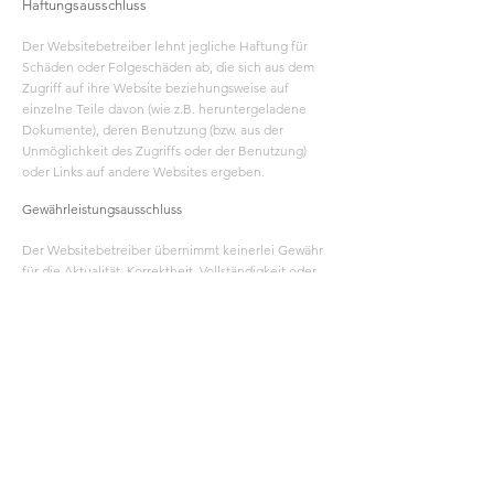
Haftungsausschluss
Der Websitebetreiber lehnt jegliche Haftung für
Schäden oder Folgeschäden ab, die sich aus dem
Zugriff auf ihre Website beziehungsweise auf
einzelne Teile davon (wie z.B. heruntergeladene
Dokumente), deren Benutzung (bzw. aus der
Unmöglichkeit des Zugriffs oder der Benutzung)
oder Links auf andere Websites ergeben.
Gewährleistungsausschluss
Der Websitebetreiber übernimmt keinerlei Gewähr
für die Aktualität, Korrektheit, Vollständigkeit oder
Qualität der bereitgestellten Informationen.
Haftungsansprüche gegen den Websitebetreiber,
die sich auf Schäden materieller oder ideeller Art
beziehen, welche durch die Nutzung der
dargebotenen Informationen verursacht wurden,
sind grundsätzlich ausgeschlossen. Der
Websitebetreiber behält es sich ausdrücklich vor,
Teile der Seiten oder das gesamte Angebot ohne
gesonderte Ankündigung zu verändern, zu
ergänzen oder zu löschen.